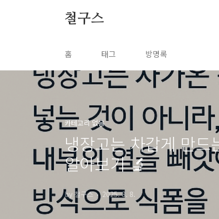
본문 바로가기
철구스
홈
태그
방명록
카테고리 없음
냉장고는 차갑게 만드는
알아보기 🔬
by 철구스
2025. 8. 8.