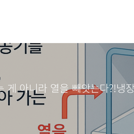
 게 아니라 열을 빼앗는다?!냉장