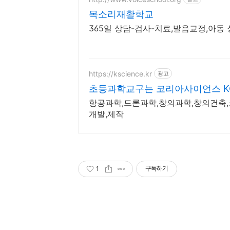
목소리재활학교
365일 상담-검사-치료,발음교정,아
https://kscience.kr
광고
초등과학교구는 코리아사이언스 K
항공과학,드론과학,창의과학,창의건축,
개발,제작
1
구독하기