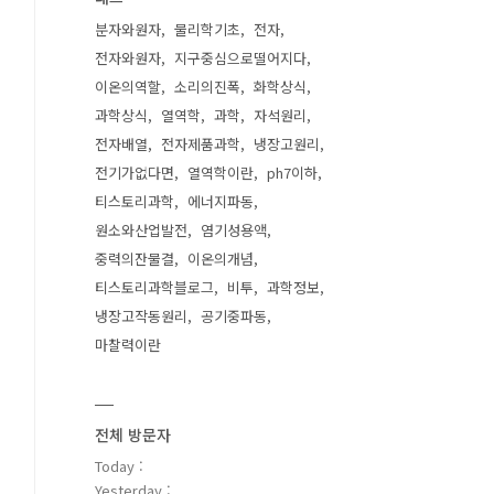
분자와원자
물리학기초
전자
전자와원자
지구중심으로떨어지다
이온의역할
소리의진폭
화학상식
과학상식
열역학
과학
자석원리
전자배열
전자제품과학
냉장고원리
전기가없다면
열역학이란
ph7이하
티스토리과학
에너지파동
원소와산업발전
염기성용액
중력의잔물결
이온의개념
티스토리과학블로그
비투
과학정보
냉장고작동원리
공기중파동
마찰력이란
전체 방문자
Today :
Yesterday :