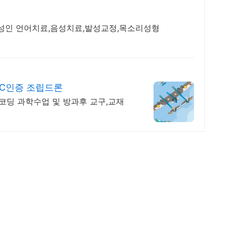
동 성인 언어치료,음성치료,발성교정,목소리성형
C인증 조립드론
코딩 과학수업 및 방과후 교구,교재