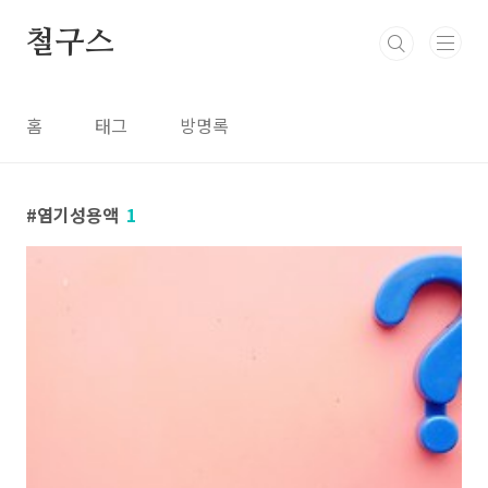
본문 바로가기
철구스
홈
태그
방명록
염기성용액
1