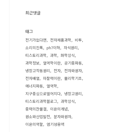
최근댓글
태그
전기가없다면
전자제품과학
비투
소리의진폭
ph7이하
자석원리
티스토리과학
과학
화학상식
과학정보
열역학이란
공기중파동
냉장고작동원리
전자
전자와원자
전자배열
마찰력이란
물리학기초
에너지파동
열역학
지구중심으로떨어지다
냉장고원리
티스토리과학블로그
과학상식
중력의잔물결
이온의개념
원소와산업발전
분자와원자
이온의역할
염기성용액