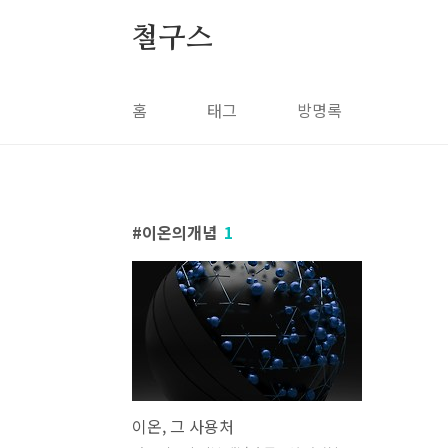
본문 바로가기
철구스
홈
태그
방명록
이온의개념
1
이온, 그 사용처