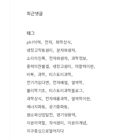
최근댓글
태그
ph7이하
전자
화학상식
냉장고작동원리
분자와원자
소리의진폭
전자와원자
과학정보
중력의잔물결
냉장고원리
마찰력이란
비투
과학
티스토리과학
전기가없다면
전자배열
열역학
물리학기초
티스토리과학블로그
과학상식
전자제품과학
열역학이란
에너지파동
공기중파동
원소와산업발전
염기성용액
이온의역할
자석원리
이온의개념
지구중심으로떨어지다