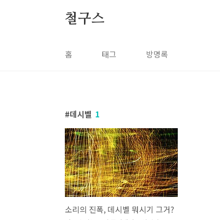
본문 바로가기
철구스
홈
태그
방명록
데시벨
1
소리의 진폭, 데시벨 뭐시기 그거?