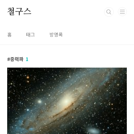
본문 바로가기
철구스
홈
태그
방명록
중력파
1